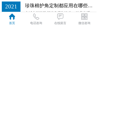
珍珠棉护角定制都应用在哪些领域
2021
永城立融珍珠棉护角定制作为一种具有缓冲、吸震抗震能力强的新型环保包装材料，柔韧、质轻，富有弹性，能吸收、分散撞击力，达到缓冲效果。
07-16
EVA的用途介绍
首页
电话咨询
在线留言
微信咨询
2021
EVA共聚物中分子链上乙酸乙烯含量VA％和产品的熔体速率MFI不同，其物理、化学性能及加工性能也不同，因而可其广泛地应用于各种场合；
07-16
如何通过包装提升产品的销量？
2021
人们常用的海绵由木纤维素纤维或发泡塑料聚合物制成。另外，也有由海绵动物制成的天然海绵，大多数天然海绵用于身体清洁或绘画。
07-16
永城立融包装材料有限公司
电话：
0370-5380777
E-mail:
184058889@qq.com
河南省永城市西城区裕东电厂南100米路西