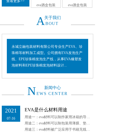
查看更多>>
eva酒盒包装
eva酒盒包装
A
关于我们
BOUT
永城立融包装材料有限公司专业生产EVA、珍
珠棉等材料加工成型。公司拥有EVA发泡生产
线、EPE珍珠棉发泡生产线，从事EVA橡塑发
泡材料和EPE珍珠棉发泡材料设计...
N
新闻中心
EWS CENTER
EVA是什么材料用途
2021
用途一：eva材料可以制作家用冰箱的导管、煤气管、土建建筑板材、容器等家居用品和日用品。
07-16
用途二：eva材料可以制包装用薄膜、垫片、医用器材，还可用作热熔胶粘剂、电缆绝缘层等。
用途三：eva材料被广泛应用于书籍无线装订、数码产品外壳结构件、家具封边、汽车和家用电器的装配、制鞋、地毯涂层和金属的防腐涂层上。